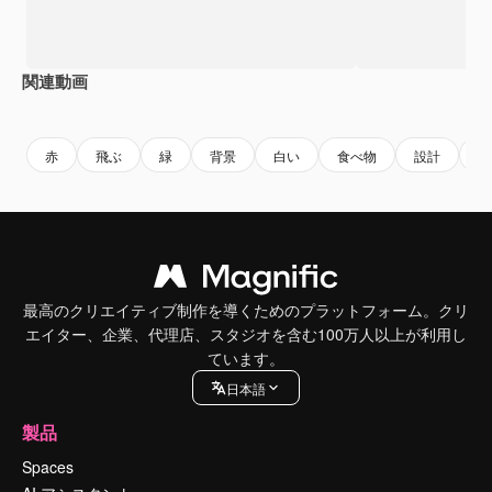
関連動画
Premium
Premium
Premium
Premium
赤
飛ぶ
緑
背景
白い
食べ物
設計
ス
最高のクリエイティブ制作を導くためのプラットフォーム。クリ
エイター、企業、代理店、スタジオを含む100万人以上が利用し
ています。
日本語
製品
Spaces