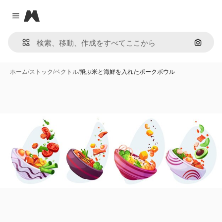
Magnific
Close menu
画像で
ホーム
/
ストック
/
ベクトル
/
飛ぶ米と海鮮を入れたポークボウル