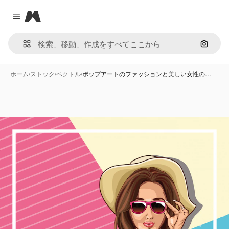
Magnific
Close menu
画像で
ホーム
/
ストック
/
ベクトル
/
ポップアートのファッションと美しい女性の…