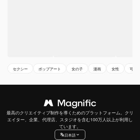
セクシー
ポップアート
女の子
漫画
女性
可愛
最高のクリエイティブ制作を導くためのプラットフォーム。クリ
エイター、企業、代理店、スタジオを含む100万人以上が利用し
ています。
日本語