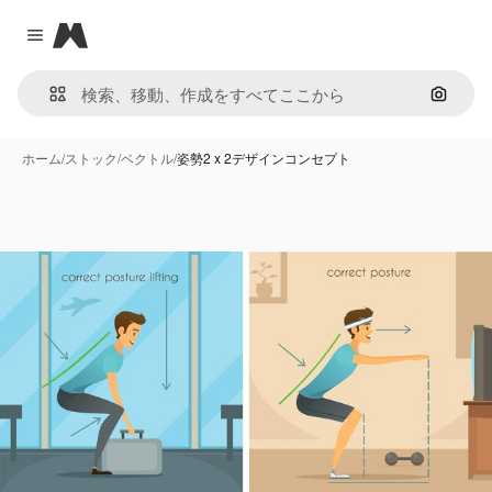
Magnific
Close menu
画像で
ホーム
/
ストック
/
ベクトル
/
姿勢2 x 2デザインコンセプト