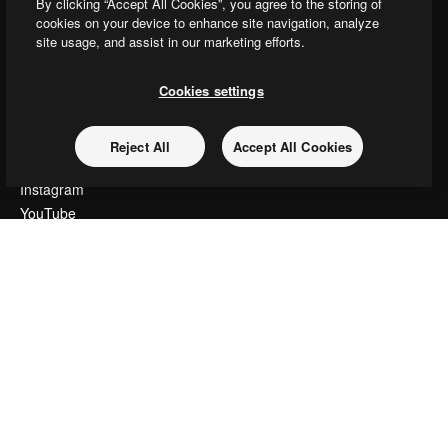
By clicking “Accept All Cookies”, you agree to the storing of
Slidesgo
cookies on your device to enhance site navigation, analyze
コンテンツを販売する
site usage, and assist in our marketing efforts.
プレスルーム
magnific.aiをお探しですか？
Cookies settings
お問い合わせ
Reject All
Accept All Cookies
顧客サポート
Instagram
YouTube
LinkedIn
TikTok
Discord
X
Reddit
Copyright © 2010-
2026
Freepik Company S.L.U.
無断複写・転載を禁じま
す
.