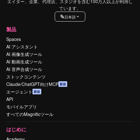
エイター、企業、代理店、スタジオを含む100万人以上が利用し
ています。
日本語
製品
Spaces
AI アシスタント
AI 画像生成ツール
AI 動画生成ツール
AI 音声合成ツール
ストックコンテンツ
Claude/ChatGPT向けMCP
新規
エージェント
新規
API
モバイルアプリ
すべてのMagnificツール
はじめに
Academy