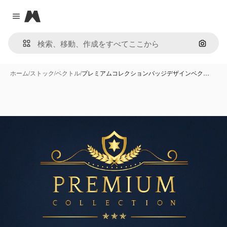
Magnific
Close menu
画像で
ホーム
/
ストック
/
ベクトル
/
プレミアムコレクションバッジデザインベク…