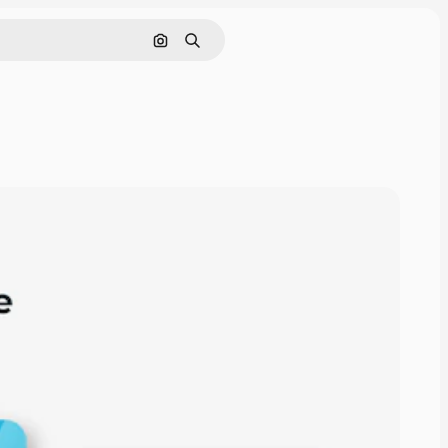
画像で検索
検索