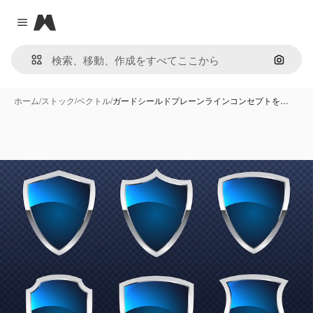
Magnific
Close menu
画像で
ホーム
/
ストック
/
ベクトル
/
ガードシールドプレーンラインコンセプトを…