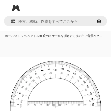
Magnific
Close menu
画像で
ホーム
/
ストック
/
ベクトル
/
角度のスケールを測定する度の白い背景ベク…