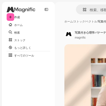
作成
ホーム
/
ストック
/
ベクトル
/
写真
ホーム
検索
写真付き心理学バナーテ
magnific
ストック
もっと詳しく
すべてのツール