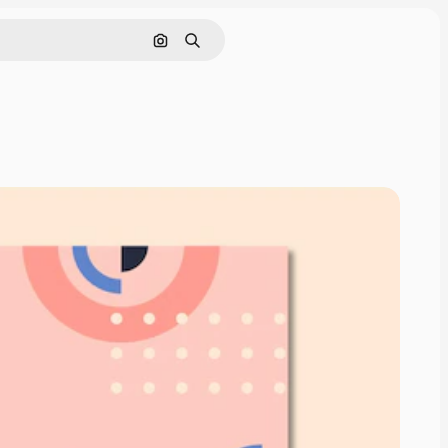
画像で検索
検索