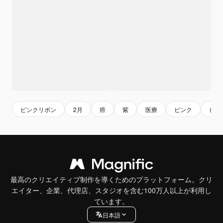
ピンクリボン
2月
癌
紫
医療
ピンク
ピン
最高のクリエイティブ制作を導くためのプラットフォーム。クリ
エイター、企業、代理店、スタジオを含む100万人以上が利用し
ています。
日本語