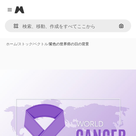
Magnific
Close menu
画像で
ホーム
/
ストック
/
ベクトル
/
紫色の世界癌の日の背景