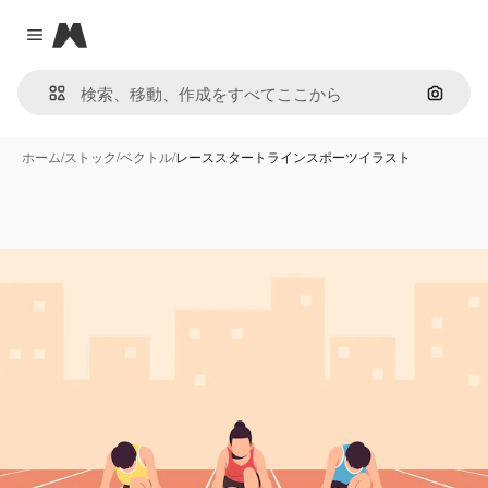
Magnific
Close menu
画像で
ホーム
/
ストック
/
ベクトル
/
レーススタートラインスポーツイラスト