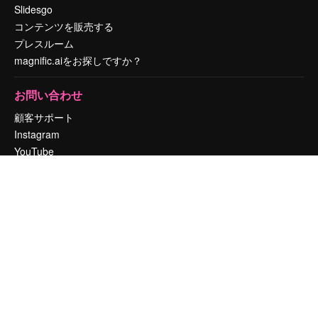
Slidesgo
コンテンツを販売する
プレスルーム
magnific.aiをお探しですか？
お問い合わせ
顧客サポート
Instagram
YouTube
LinkedIn
TikTok
Discord
X
Reddit
Copyright © 2010-
2026
Freepik Company S.L.U.
無断複写・転載を禁じま
す
.