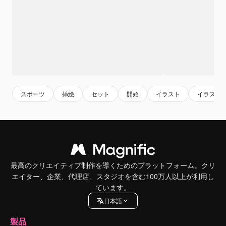
スポーツ
挿絵
セット
開始
イラスト
イラスト
最高のクリエイティブ制作を導くためのプラットフォーム。クリ
エイター、企業、代理店、スタジオを含む100万人以上が利用し
ています。
日本語
製品