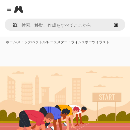
Magnific
Close menu
画像で
ホーム
/
ストック
/
ベクトル
/
レーススタートラインスポーツイラスト