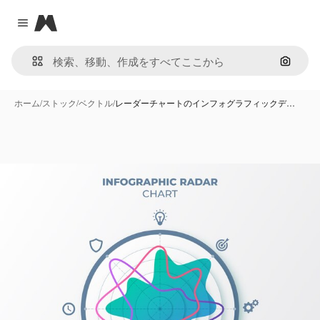
Magnific
Close menu
画像で
ホーム
/
ストック
/
ベクトル
/
レーダーチャートのインフォグラフィックデ…