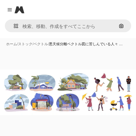
Magnific
Close menu
画像で
ホーム
/
ストック
/
ベクトル
/
悪天候分離ベクトル図に苦しんでいる人々 …