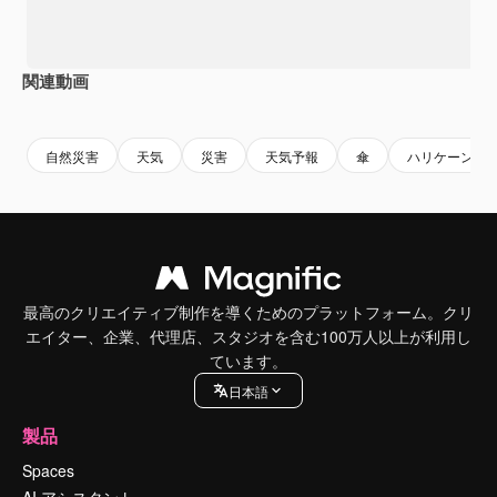
関連動画
Premium
Premium
Premium
Premium
AIによっ
自然災害
天気
災害
天気予報
傘
ハリケーン
最高のクリエイティブ制作を導くためのプラットフォーム。クリ
エイター、企業、代理店、スタジオを含む100万人以上が利用し
ています。
日本語
製品
Spaces