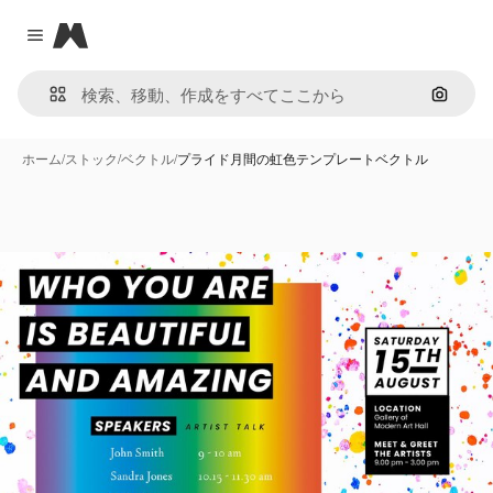
Magnific
Close menu
画像で
ホーム
/
ストック
/
ベクトル
/
プライド月間の虹色テンプレートベクトル