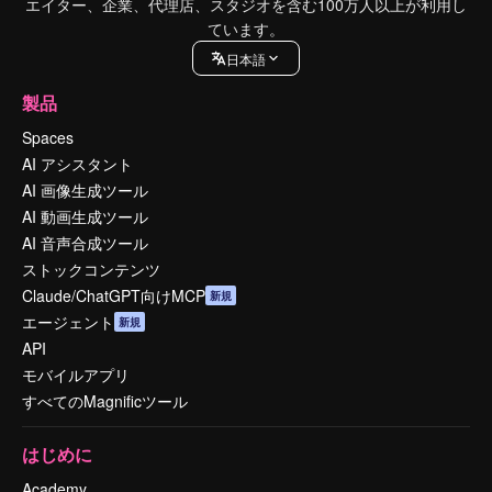
エイター、企業、代理店、スタジオを含む100万人以上が利用し
ています。
日本語
製品
Spaces
AI アシスタント
AI 画像生成ツール
AI 動画生成ツール
AI 音声合成ツール
ストックコンテンツ
Claude/ChatGPT向けMCP
新規
エージェント
新規
API
モバイルアプリ
すべてのMagnificツール
はじめに
Academy