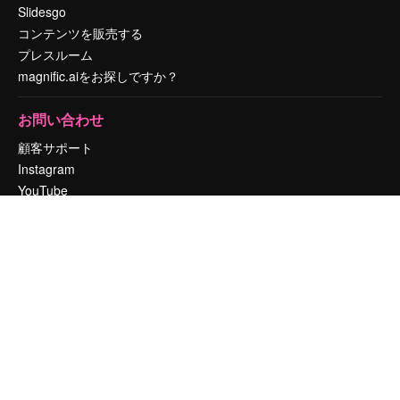
Slidesgo
コンテンツを販売する
プレスルーム
magnific.aiをお探しですか？
お問い合わせ
顧客サポート
Instagram
YouTube
LinkedIn
TikTok
Discord
X
Reddit
Copyright © 2010-
2026
Freepik Company S.L.U.
無断複写・転載を禁じま
す
.