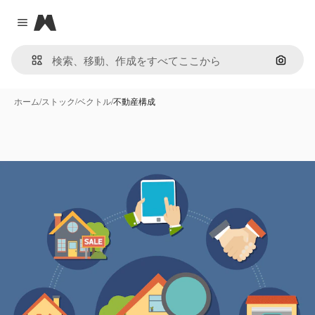
Magnific
Close menu
画像で
ホーム
/
ストック
/
ベクトル
/
不動産構成