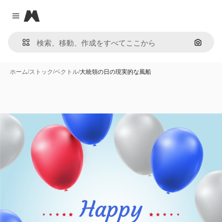
Magnific
Close menu
画像で
ホーム
/
ストック
/
ベクトル
/
大統領の日の現実的な風船