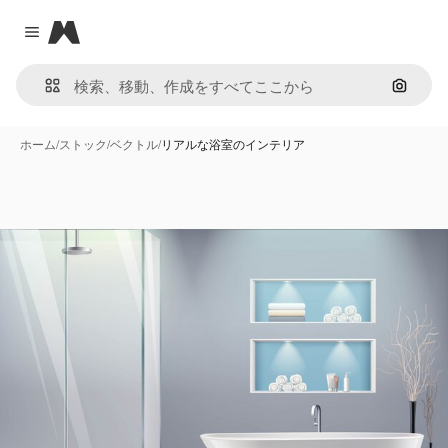
Magnific
Close menu
画像で
ホーム
/
ストック
/
ベクトル
/
リアルな浴室のインテリア