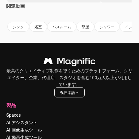
関連動画
Premium
Premium
AIによって生成されました。
Premium
Premium
シンク
浴室
バスルーム
部屋
シャワー
インテ
最高のクリエイティブ制作を導くためのプラットフォーム。クリ
エイター、企業、代理店、スタジオを含む100万人以上が利用し
ています。
日本語
製品
Spaces
AI アシスタント
AI 画像生成ツール
AI 動画生成ツール