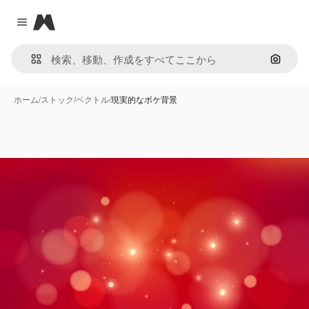
Magnific
Close menu
画像で
ホーム
/
ストック
/
ベクトル
/
現実的なボケ背景