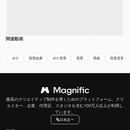
関連動画
Premium
Premium
Premium
Premium
ボケ
背景効果
ボケ背景
背景
壁紙
背景背景
最高のクリエイティブ制作を導くためのプラットフォーム。クリ
エイター、企業、代理店、スタジオを含む100万人以上が利用し
ています。
日本語