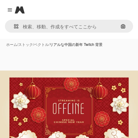
Magnific
Close menu
画像で
ホーム
/
ストック
/
ベクトル
/
リアルな中国の新年 Twitch 背景