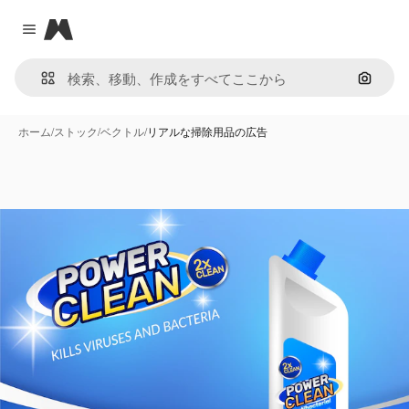
Magnific
Close menu
画像で
ホーム
/
ストック
/
ベクトル
/
リアルな掃除用品の広告