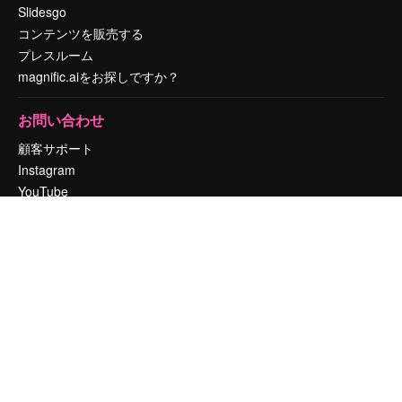
Slidesgo
コンテンツを販売する
プレスルーム
magnific.aiをお探しですか？
お問い合わせ
顧客サポート
Instagram
YouTube
LinkedIn
TikTok
Discord
X
Reddit
Copyright © 2010-
2026
Freepik Company S.L.U.
無断複写・転載を禁じま
す
.