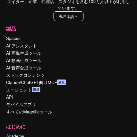
エイター、企業、代理店、スタジオを含む100万人以上が利用し
ています。
日本語
製品
Spaces
AI アシスタント
AI 画像生成ツール
AI 動画生成ツール
AI 音声合成ツール
ストックコンテンツ
Claude/ChatGPT向けMCP
新規
エージェント
新規
API
モバイルアプリ
すべてのMagnificツール
はじめに
Academy