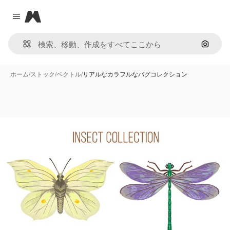
Magnific
Close menu
画像で
ホーム
/
ストック
/
ベクトル
/
リアルなカラフルなバグコレクション