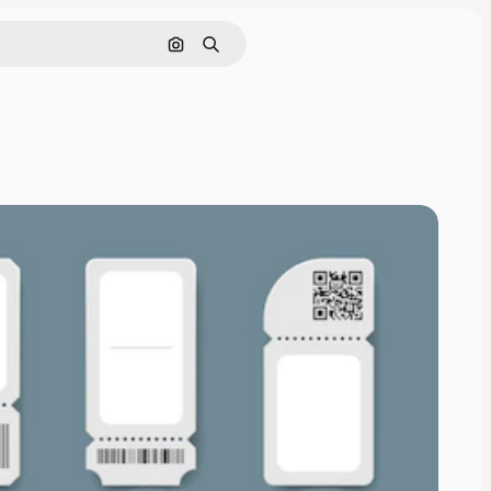
画像で検索
検索