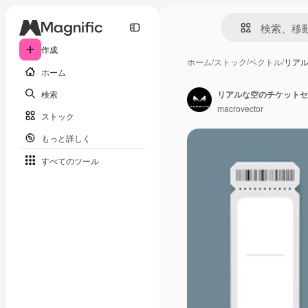
作成
ホーム
/
ストック
/
ベクトル
/
リア
ホーム
検索
リアルな空のチケットセ
macrovector
ストック
もっと詳しく
すべてのツール