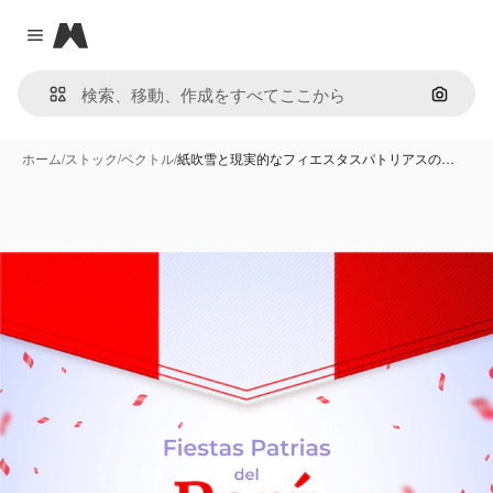
Magnific
Close menu
画像で
ホーム
/
ストック
/
ベクトル
/
紙吹雪と現実的なフィエスタスパトリアスの…