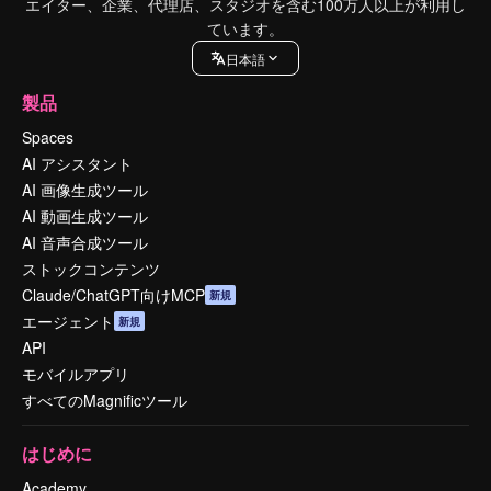
エイター、企業、代理店、スタジオを含む100万人以上が利用し
ています。
日本語
製品
Spaces
AI アシスタント
AI 画像生成ツール
AI 動画生成ツール
AI 音声合成ツール
ストックコンテンツ
Claude/ChatGPT向けMCP
新規
エージェント
新規
API
モバイルアプリ
すべてのMagnificツール
はじめに
Academy