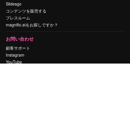
Slidesgo
コンテンツを販売する
プレスルーム
magnific.aiをお探しですか？
お問い合わせ
顧客サポート
Instagram
YouTube
LinkedIn
TikTok
Discord
X
Reddit
Copyright © 2010-
2026
Freepik Company S.L.U.
無断複写・転載を禁じま
す
.