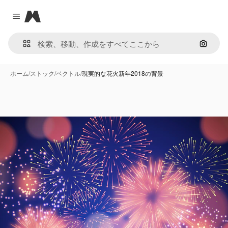
Magnific
Close menu
画像で
ホーム
/
ストック
/
ベクトル
/
現実的な花火新年2018の背景