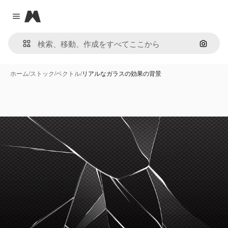
Magnific
Close menu
画像で
ホーム
/
ストック
/
ベクトル
/
リアルなガラスの効果の背景