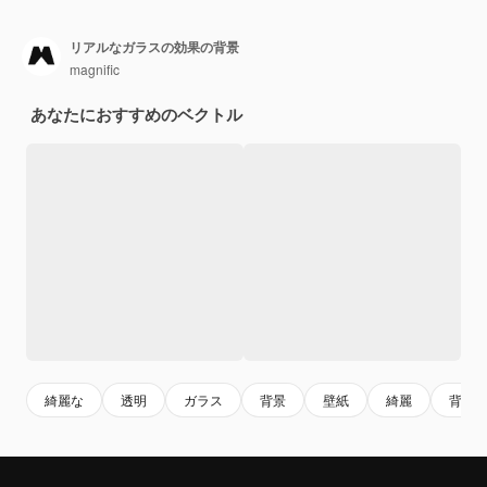
リアルなガラスの効果の背景
magnific
あなたにおすすめのベクトル
綺麗な
透明
ガラス
背景
壁紙
綺麗
背景