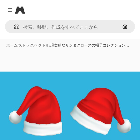
Magnific
Close menu
画像で
ホーム
/
ストック
/
ベクトル
/
現実的なサンタクロースの帽子コレクション…