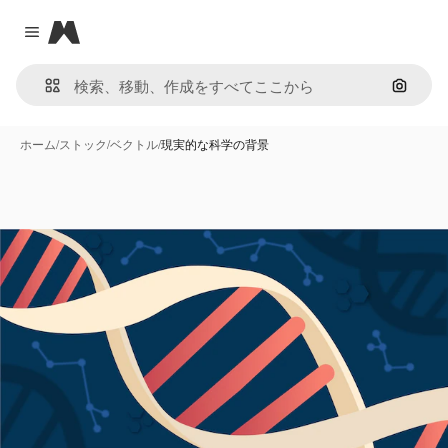
Magnific
Close menu
画像で
ホーム
/
ストック
/
ベクトル
/
現実的な科学の背景