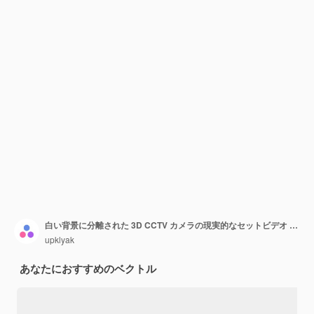
白い背景に分離された 3D CCTV カメラの現実的なセットビデオ カムのベクトル イラストホーム オフィス エンタープライズ ビジネス セキュリティ保護犯罪防止スパイ ツールのための現代の機器
upklyak
あなたにおすすめのベクトル