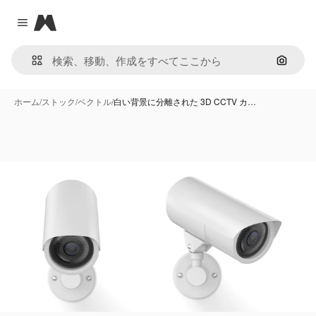
Magnific
Close menu
画像で
ホーム
/
ストック
/
ベクトル
/
白い背景に分離された 3D CCTV カ…