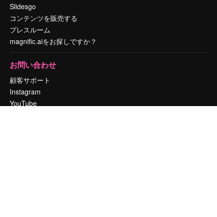
Slidesgo
コンテンツを販売する
プレスルーム
magnific.aiをお探しですか？
お問い合わせ
顧客サポート
Instagram
YouTube
LinkedIn
TikTok
Discord
X
Reddit
Copyright © 2010-
2026
Freepik Company S.L.U.
無断複写・転載を禁じま
す
.