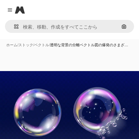
Magnific
Close menu
画像で
ホーム
/
ストック
/
ベクトル
/
透明な背景の分離ベクトル図の爆発のさまざ…