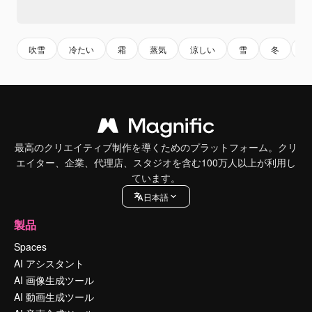
吹雪
冷たい
霜
蒸気
涼しい
雪
冬
丸
最高のクリエイティブ制作を導くためのプラットフォーム。クリ
エイター、企業、代理店、スタジオを含む100万人以上が利用し
ています。
日本語
製品
Spaces
AI アシスタント
AI 画像生成ツール
AI 動画生成ツール