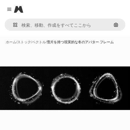
Magnific
Close menu
画像で
ホーム
/
ストック
/
ベクトル
/
雪片を持つ現実的な冬のアバター フレーム