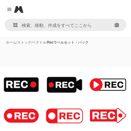
Magnific
Close menu
画像で
ホーム
/
ストック
/
ベクトル
/
Recラベルセット・パック