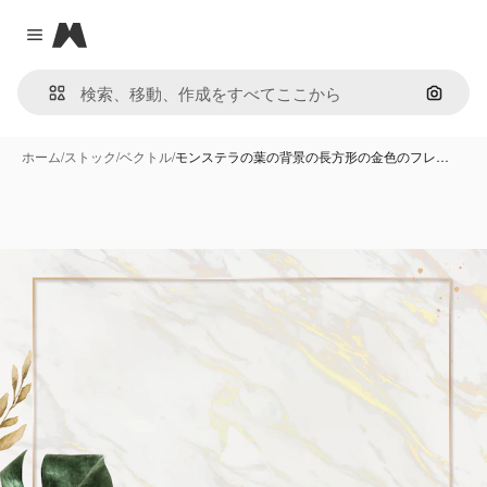
Magnific
Close menu
画像で
ホーム
/
ストック
/
ベクトル
/
モンステラの葉の背景の長方形の金色のフレ…