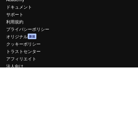
ドキュメント
サポート
利用規約
プライバシーポリシー
オリジナル
新規
クッキーポリシー
トラストセンター
アフィリエイト
法人向け
運営
料金
会社概要
Reviews
採用情報
検索トレンド
ブログ
イベント