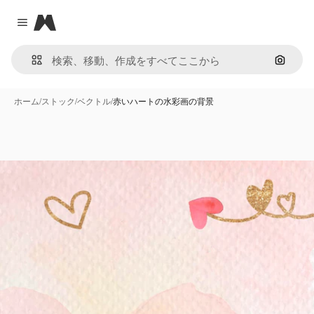
Magnific
Close menu
画像で
ホーム
/
ストック
/
ベクトル
/
赤いハートの水彩画の背景