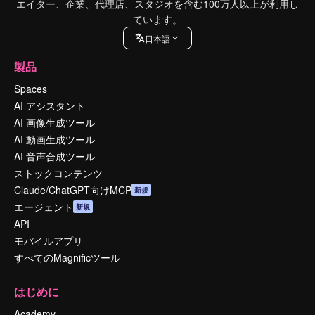
エイター、企業、代理店、スタジオを含む100万人以上が利用し
ています。
日本語
製品
Spaces
AI アシスタント
AI 画像生成ツール
AI 動画生成ツール
AI 音声合成ツール
ストックコンテンツ
Claude/ChatGPT向けMCP
新規
エージェント
新規
API
モバイルアプリ
すべてのMagnificツール
はじめに
Academy