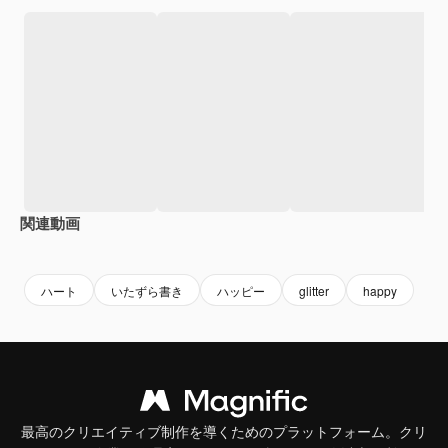
関連動画
Premium
Premium
AIによって生成されました。
Premium
Premium
AIによっ
ハート
いたずら書き
ハッピー
glitter
happy
最高のクリエイティブ制作を導くためのプラットフォーム。クリ