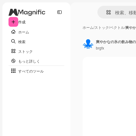
作成
ホーム
/
ストック
/
ベクトル
/
爽や
ホーム
検索
爽やかなの氷の飲み物の
brgfx
ストック
もっと詳しく
すべてのツール