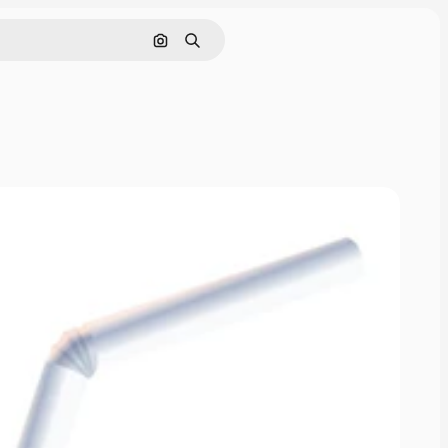
画像で検索
検索