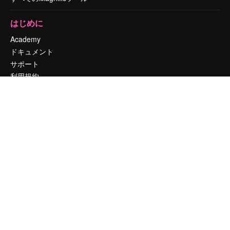
はじめに
Academy
ドキュメント
サポート
利用規約
プライバシーポリシー
オリジナル
新規
クッキーポリシー
トラストセンター
アフィリエイト
法人向け
運営
料金
会社概要
Reviews
採用情報