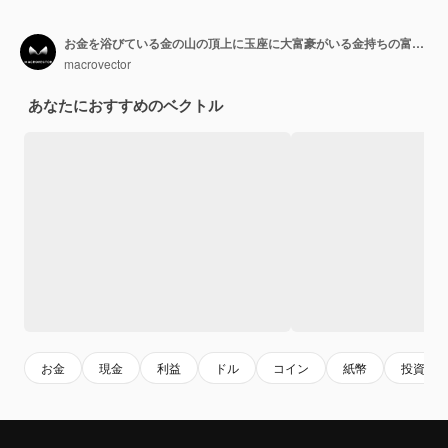
お金を浴びている金の山の頂上に玉座に大富豪がいる金持ちの富のシンボル漫画の構図
macrovector
あなたにおすすめのベクトル
お金
現金
利益
ドル
コイン
紙幣
投資