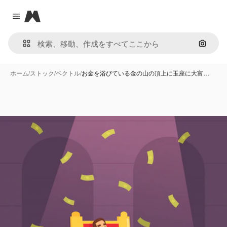
Magnific
Close menu
画像で
ホーム
/
ストック
/
ベクトル
/
お金を浴びている金の山の頂上に玉座に大富…