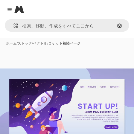
Magnific
Close menu
画像で
ホーム
/
ストック
/
ベクトル
/
ロケット着陸ページ