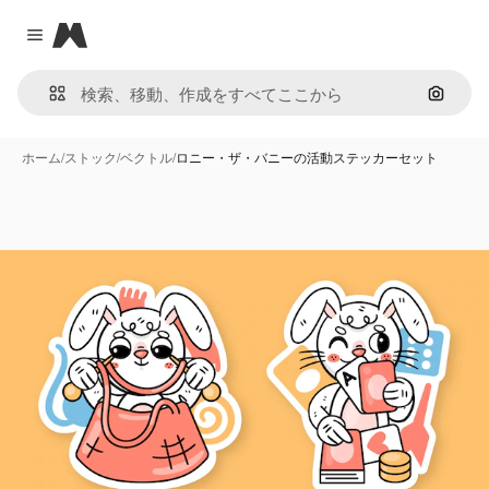
Magnific
Close menu
画像で
ホーム
/
ストック
/
ベクトル
/
ロニー・ザ・バニーの活動ステッカーセット