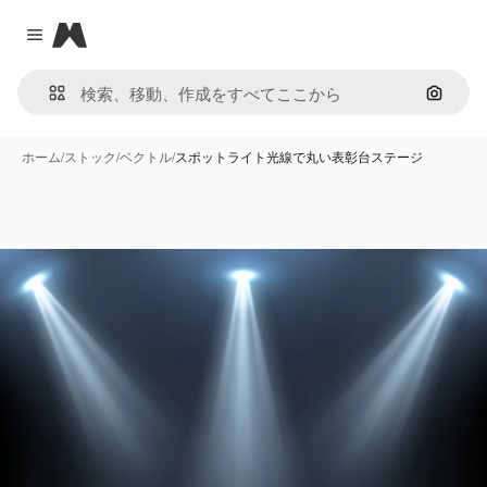
Magnific
Close menu
画像で
ホーム
/
ストック
/
ベクトル
/
スポットライト光線で丸い表彰台ステージ