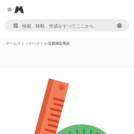
Magnific
Close menu
画像で
ホーム
/
ストック
/
ベクトル
/
定規測定用品