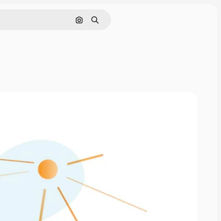
画像で検索
検索