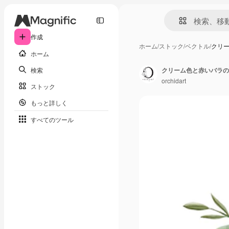
作成
ホーム
/
ストック
/
ベクトル
/
クリ
ホーム
検索
クリーム色と赤いバラの
orchidart
ストック
もっと詳しく
すべてのツール