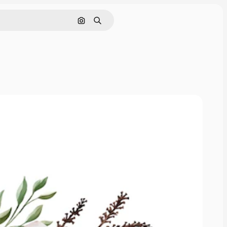
画像で検索
検索