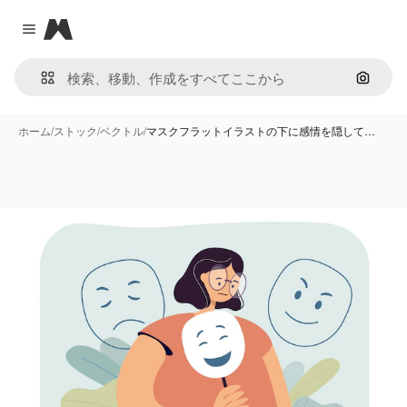
Magnific
Close menu
画像で
ホーム
/
ストック
/
ベクトル
/
マスクフラットイラストの下に感情を隠して…