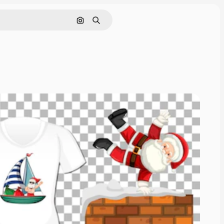
画像で検索
検索