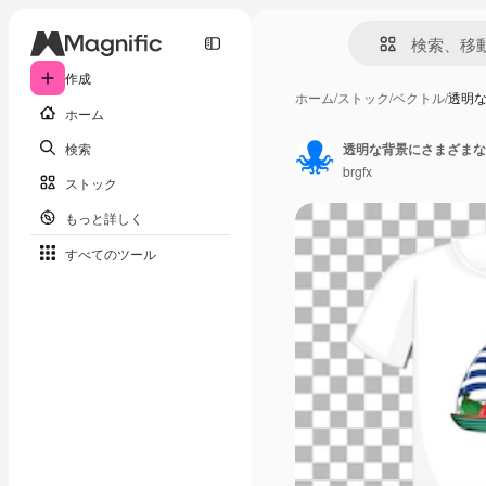
作成
ホーム
/
ストック
/
ベクトル
/
透明
ホーム
検索
brgfx
ストック
もっと詳しく
すべてのツール