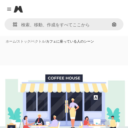
Magnific
Close menu
画像で
ホーム
/
ストック
/
ベクトル
/
カフェに座っている人のシーン