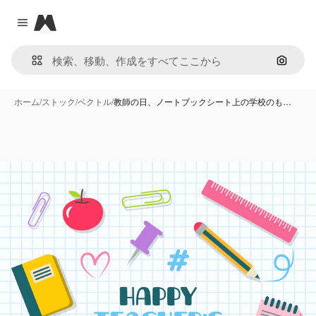
Magnific
Close menu
画像で
ホーム
/
ストック
/
ベクトル
/
教師の日、ノートブックシート上の学校のも…