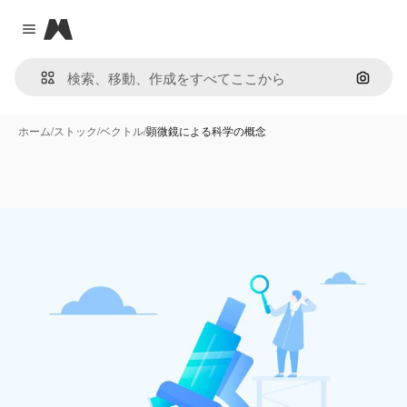
Magnific
Close menu
画像で
ホーム
/
ストック
/
ベクトル
/
顕微鏡による科学の概念