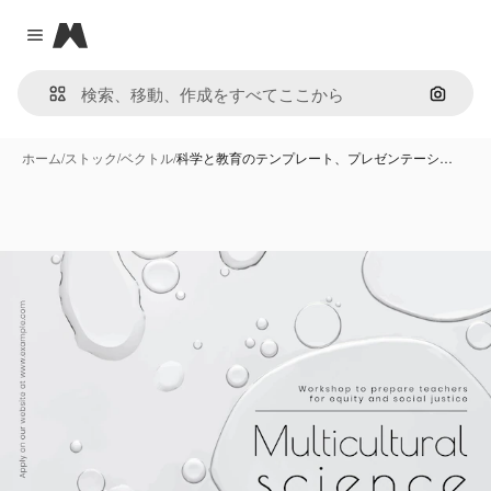
Magnific
Close menu
画像で
ホーム
/
ストック
/
ベクトル
/
科学と教育のテンプレート、プレゼンテーシ…