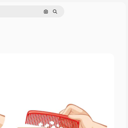
画像で検索
検索