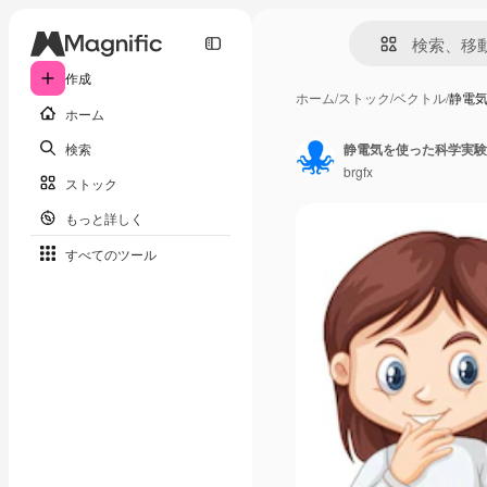
作成
ホーム
/
ストック
/
ベクトル
/
静電
ホーム
検索
静電気を使った科学実験
brgfx
ストック
もっと詳しく
すべてのツール