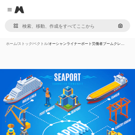
Magnific
Close menu
画像で
ホーム
/
ストック
/
ベクトル
/
オーシャンライナーポート労働者ブームクレ…