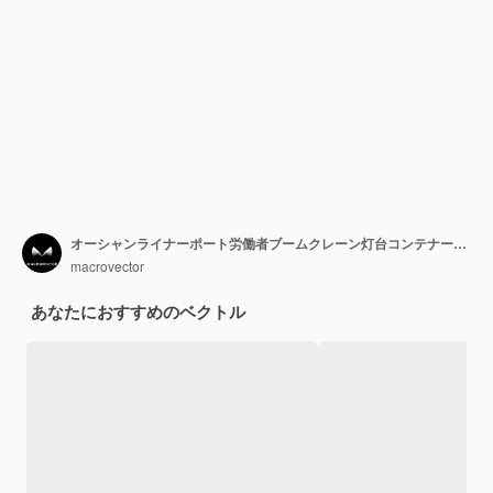
オーシャンライナーポート労働者ブームクレーン灯台コンテナー船タグボートタンカーと他の説明図と海港等尺性フローチャート
macrovector
あなたにおすすめのベクトル