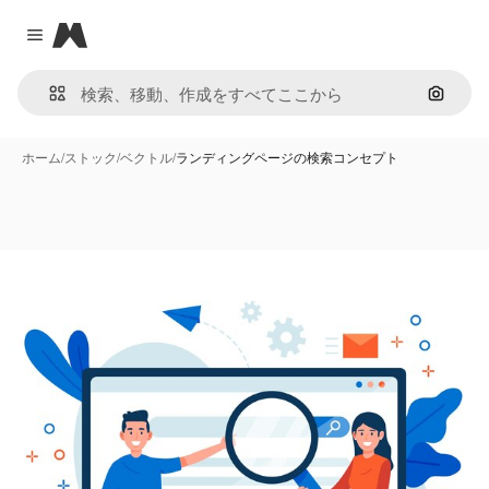
Magnific
Close menu
画像で
ホーム
/
ストック
/
ベクトル
/
ランディングページの検索コンセプト